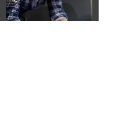
Firmenevents
Indoor Game
Outdoor Game
Geburtstag
Schulen